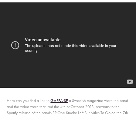
Here can you find a link to
GAFFA:SE
a Swedish magazine were the band
and the video were featured the 4th of October 2013, previous to the
Spotify release of the bands
EP One Smoke Left But Miles To Go
on the 7th.